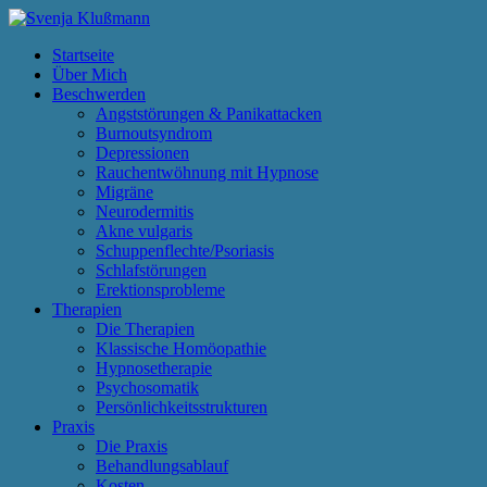
Startseite
Über Mich
Beschwerden
Angststörungen & Panikattacken
Burnoutsyndrom
Depressionen
Rauchentwöhnung mit Hypnose
Migräne
Neurodermitis
Akne vulgaris
Schuppenflechte/Psoriasis
Schlafstörungen
Erektionsprobleme
Therapien
Die Therapien
Klassische Homöopathie
Hypnosetherapie
Psychosomatik
Persönlichkeitsstrukturen
Praxis
Die Praxis
Behandlungsablauf
Kosten